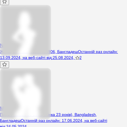
Nobir
Жінка, 29 років, 01856486906, Бангладеш
Останній раз онлайн
:
13.09.2024
,
на веб-сайті від
:
25.08.2024
,
2
Mrhossan
Пара (Чоловік 25 років, Жінка 23 років), Bangladesh,
Бангладеш
Останній раз онлайн
:
17.06.2024
,
на веб-сайті
від
:
24.05.2024