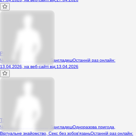
Princess6
Чоловік, 27 років, Dhaka, Бангладеш
Останній раз онлайн
:
13.04.2026
,
на веб-сайті від
:
13.04.2026
Takachoda
Чоловік, 33 років, Dhaka, Бангладеш
Одноразова пригода
,
Віртуальне знайомство
,
Секс без зобов'язань
Останній раз онлайн
: