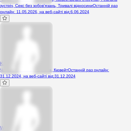
зустріч
,
Секс без зобов'язань
,
Тривалі відносини
Останній раз
онлайн
:
11.05.2026
,
на веб-сайті від
:
6.06.2024
Kadar
Чоловік, 30 років, Farwania, Кювейт
Останній раз онлайн
:
31.12.2024
,
на веб-сайті від
:
31.12.2024
Williams