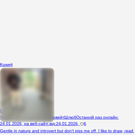
Kuwejt
Univers112
Чоловік, 37 років, Arifjan, Кювейт
Шлюб
Останній раз онлайн
:
24.01.2026
,
на веб-сайті від
:
24.01.2026
,
6
Gentle in nature and introvert but don't piss me off. I like to draw, read,