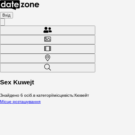
Вхід
Sex Kuwejt
Знайдено
6
осіб
.
в категорії
місцевість
:
Кювейт
Місце розташування