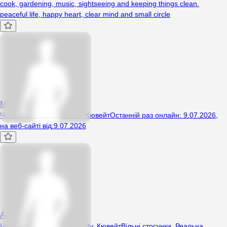
cook, gardening, music, sightseeing and keeping things clean.
peaceful life, happy heart, clear mind and small circle
Madmaxiz
Чоловік, 39 років, Jahara, Кювейт
Останній раз онлайн
:
9.07.2026
,
на веб-сайті від
:
9.07.2026
Ariyan2024
Чоловік, 26 років, Kuwait city, Кювейт
Вільні стосунки
,
Реальна