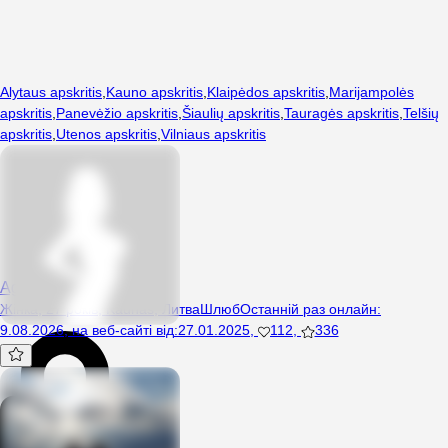
Alytaus apskritis
,
Kauno apskritis
,
Klaipėdos apskritis
,
Marijampolės
apskritis
,
Panevėžio apskritis
,
Šiaulių apskritis
,
Tauragės apskritis
,
Telšių
apskritis
,
Utenos apskritis
,
Vilniaus apskritis
Agnex3
Жінка, 27 років, Kaunas, Литва
Шлюб
Останній раз онлайн
:
9.08.2026
,
на веб-сайті від
:
27.01.2025
,
112
,
336