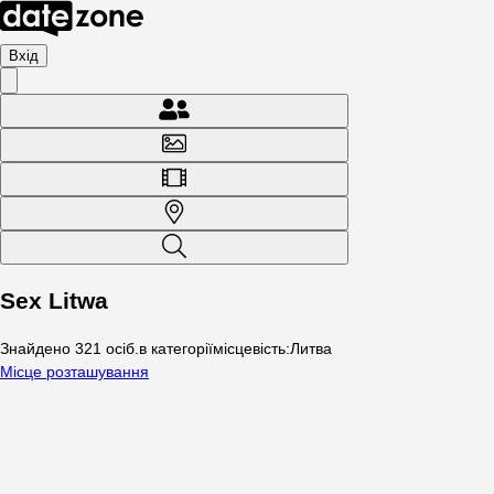
Вхід
Sex Litwa
Знайдено
321
осіб
.
в категорії
місцевість
:
Литва
Місце розташування