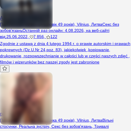
Andrila
Пара (Жінка 45 років, Чоловік 49 років), Vilnius, Литва
Секс без
зобов'язань
Останній раз онлайн
:
4.08.2026
,
на веб-сайті
від
:
25.06.2022
,
7 856
,
122
Zgodnie z ustawą z dnia 4 lutego 1994 r. o prawie autorskim i prawach
pokrewnych (Dz.U.Nr 24,poz. 83), jakiekolwiek ,kopiowanie,
drukowanie, rozpowszechnianie w całości lub w części naszych zdięć ,
filmów i wizerunków bez naszej zgody jest zabronione
parabisexsj
Пара (Чоловік 48 років, Жінка 49 років), Vilnius, Литва
Вільні
стосунки
,
Реальна зустріч
,
Секс без зобов'язань
,
Тривалі