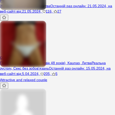
Piotr213444444
Жінка, 81 років, Lukšiai, Литва
Останній раз онлайн
:
21.05.2024
,
на
веб-сайті від
:
21.05.2024
,
116
,
27
coupleN
Пара (Жінка 48 років, Чоловік 48 років), Kaunas, Литва
Реальна
зустріч
,
Секс без зобов'язань
Останній раз онлайн
:
15.05.2024
,
на
веб-сайті від
:
5.04.2024
,
205
,
5
Attractive and relaxed couple