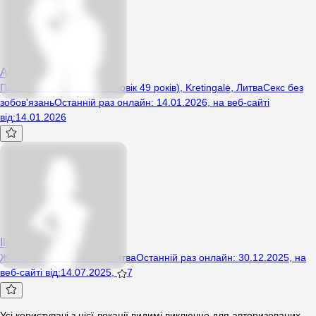
Andzej234
Пара (Жінка 42 років, Чоловік 49 років), Kretingalė, Литва
Секс без
зобов'язань
Останній раз онлайн
:
14.01.2026
,
на веб-сайті
від
:
14.01.2026
IlonaNijole
Жінка, 54 років, Vilnius, Литва
Останній раз онлайн
:
30.12.2025
,
на
веб-сайті від
:
14.07.2025
,
7
Усі користувачі з цієї локації видимі виключно для авторизованих