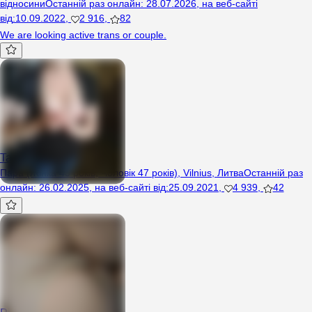
відносини
Останній раз онлайн
:
28.07.2026
,
на веб-сайті
від
:
10.09.2022
,
2 916
,
82
We are looking active trans or couple.
Tat82br
Пара (Жінка 43 років, Чоловік 47 років), Vilnius, Литва
Останній раз
онлайн
:
26.02.2025
,
на веб-сайті від
:
25.09.2021
,
4 939
,
42