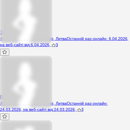
19682525
Жінка, 26 років, Marijampolė, Литва
Останній раз онлайн
:
6.04.2026
,
на веб-сайті від
:
6.04.2026
,
3
RedHotIrina
Жінка, 99 років, Marijampolė, Литва
Останній раз онлайн
:
24.03.2026
,
на веб-сайті від
:
24.03.2026
,
3