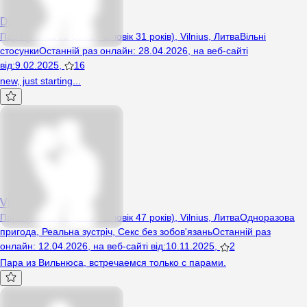
DBTI
Пара (Жінка 32 років, Чоловік 31 років), Vilnius, Литва
Вільні
стосунки
Останній раз онлайн
:
28.04.2026
,
на веб-сайті
від
:
9.02.2025
,
16
new, just starting...
Vitmar
Пара (Жінка 46 років, Чоловік 47 років), Vilnius, Литва
Одноразова
пригода
,
Реальна зустріч
,
Секс без зобов'язань
Останній раз
онлайн
:
12.04.2026
,
на веб-сайті від
:
10.11.2025
,
2
Пара из Вильнюса, встречаемся только с парами.