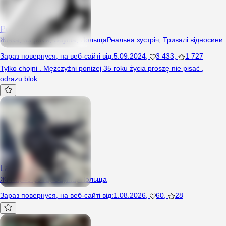
Poszukiwaczka0
Жінка, 33 років, Gdynia, Польща
Реальна зустріч
,
Тривалі відносини
Зараз повернуся
,
на веб-сайті від
:
5.09.2024
,
3 433
,
1 727
Tylko chojni . Mężczyźni poniżej 35 roku życia proszę nie pisać ,
odrazu blok
Laxy
Жінка, 49 років, Gdynia, Польща
Зараз повернуся
,
на веб-сайті від
:
1.08.2026
,
60
,
28