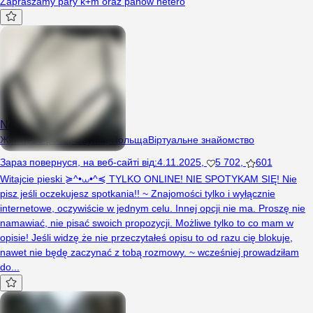
Zapraszamy pary k+m oraz panów hetero
Noctyra
Жінка, 25 років, Gdynia, Польща
Віртуальне знайомство
Зараз повернуся
,
на веб-сайті від
:
4.11.2025
,
5 702
,
601
Witajcie pieski ≽^•⩊•^≼ TYLKO ONLINE! NIE SPOTYKAM SIĘ! Nie
pisz jeśli oczekujesz spotkania!! ~ Znajomości tylko i wyłącznie
internetowe, oczywiście w jednym celu. Innej opcji nie ma. Proszę nie
namawiać, nie pisać swoich propozycji. Możliwe tylko to co mam w
opisie! Jeśli widzę że nie przeczytałeś opisu to od razu cię blokuje,
nawet nie będę zaczynać z tobą rozmowy. ~ wcześniej prowadziłam
do...