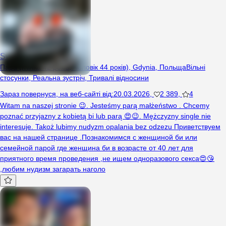
Swingloves
Пара (Жінка 42 років, Чоловік 44 років), Gdynia, Польща
Вільні
стосунки
,
Реальна зустріч
,
Тривалі відносини
Зараз повернуся
,
на веб-сайті від
:
20.03.2026
,
2 389
,
4
Witam na naszej stronie 😉. Jesteśmy parą małżeństwo . Chcemy
poznać przyjazny z kobietą bi lub parą 😍😉. Mężczyzny single nie
interesuje. Takoż lubimy nudyzm opalania bez odzezu Приветствуем
вас на нашей странице .Познакомимся с женщиной би или
семейной парой где женщина би в возрасте от 40 лет для
приятного время проведения ,не ищем одноразового секса😍😘
,любим нудизм загарать наголо