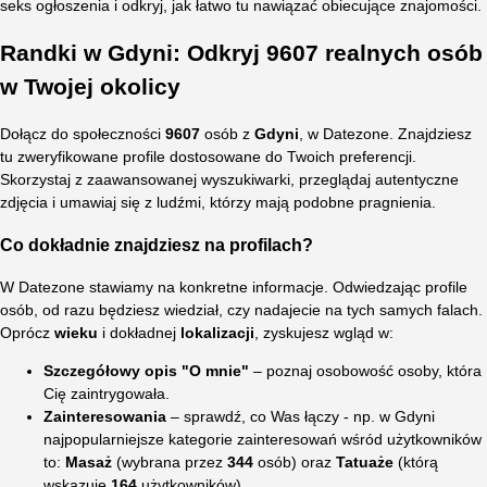
seks ogłoszenia i odkryj, jak łatwo tu nawiązać obiecujące znajomości.
Randki w Gdyni: Odkryj 9607 realnych osób
w Twojej okolicy
Dołącz do społeczności
9607
osób z
Gdyni
, w Datezone. Znajdziesz
tu zweryfikowane profile dostosowane do Twoich preferencji.
Skorzystaj z zaawansowanej wyszukiwarki, przeglądaj autentyczne
zdjęcia i umawiaj się z ludźmi, którzy mają podobne pragnienia.
Co dokładnie znajdziesz na profilach?
W Datezone stawiamy na konkretne informacje. Odwiedzając profile
osób, od razu będziesz wiedział, czy nadajecie na tych samych falach.
Oprócz
wieku
i dokładnej
lokalizacji
, zyskujesz wgląd w:
Szczegółowy opis "O mnie"
– poznaj osobowość osoby, która
Cię zaintrygowała.
Zainteresowania
– sprawdź, co Was łączy - np. w Gdyni
najpopularniejsze kategorie zainteresowań wśród użytkowników
to:
Masaż
(wybrana przez
344
osób) oraz
Tatuaże
(którą
wskazuje
164
użytkowników).