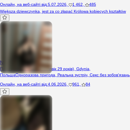
Онлайн
,
на веб-сайті від
:
5.07.2026
,
1 462
,
485
Większa dziewczynka, jest za co złapać Królowa kobiecych kształtów
NaapaaleniZnajoomi
Пара (Жінка 28 років, Чоловік 29 років), Gdynia,
Польща
Одноразова пригода
,
Реальна зустріч
,
Секс без зобов'язань
Онлайн
,
на веб-сайті від
:
4.06.2026
,
961
,
84