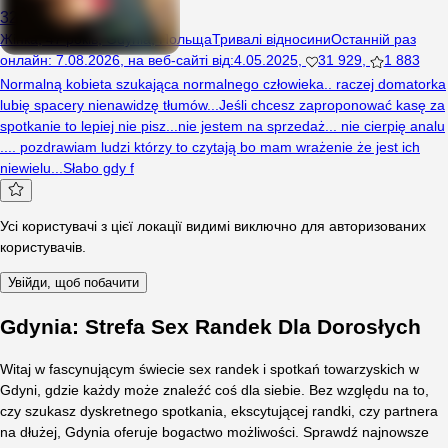
321
Жінка, 47 років, Gdynia, Польща
Тривалі відносини
Останній раз
онлайн
:
7.08.2026
,
на веб-сайті від
:
4.05.2025
,
31 929
,
1 883
Normalną kobieta szukająca normalnego człowieka.. raczej domatorka
lubię spacery nienawidzę tłumów...Jeśli chcesz zaproponować kasę za
spotkanie to lepiej nie pisz...nie jestem na sprzedaż... nie cierpię analu
.... pozdrawiam ludzi którzy to czytają bo mam wrażenie że jest ich
niewielu...Słabo gdy f
Усі користувачі з цієї локації видимі виключно для авторизованих
користувачів.
Увійди, щоб побачити
Gdynia: Strefa Sex Randek Dla Dorosłych
Witaj w fascynującym świecie sex randek i spotkań towarzyskich w
Gdyni, gdzie każdy może znaleźć coś dla siebie. Bez względu na to,
czy szukasz dyskretnego spotkania, ekscytującej randki, czy partnera
na dłużej, Gdynia oferuje bogactwo możliwości. Sprawdź najnowsze