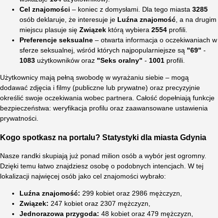
Cel znajomości
– koniec z domysłami. Dla tego miasta
3285
osób deklaruje, że interesuje je
Luźna znajomość
, a na drugim
miejscu plasuje się
Związek
którą wybiera
2554
profili.
Preferencje seksualne
– otwarta informacja o oczekiwaniach w
sferze seksualnej, wśród których najpopularniejsze są
"69"
-
1083
użytkowników oraz
"Seks oralny"
-
1001
profili.
Użytkownicy mają pełną swobodę w wyrażaniu siebie – mogą
dodawać zdjęcia i filmy (publiczne lub prywatne) oraz precyzyjnie
określić swoje oczekiwania wobec partnera. Całość dopełniają funkcje
bezpieczeństwa: weryfikacja profilu oraz zaawansowane ustawienia
prywatności.
Kogo spotkasz na portalu? Statystyki dla miasta Gdynia
Nasze randki skupiają już ponad milion osób a wybór jest ogromny.
Dzięki temu łatwo znajdziesz osobę o podobnych intencjach. W tej
lokalizacji najwięcej osób jako cel znajomości wybrało:
Luźna znajomość:
299 kobiet oraz 2986 mężczyzn,
Związek:
247 kobiet oraz 2307 mężczyzn,
Jednorazowa przygoda:
48 kobiet oraz 479 mężczyzn,