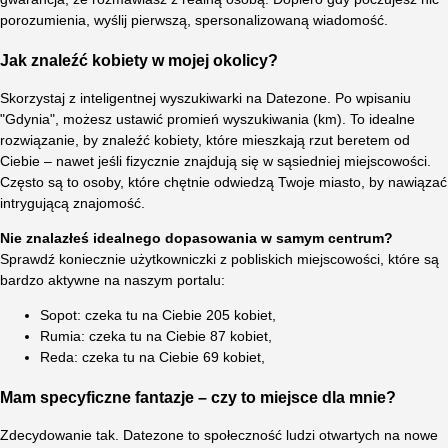
porozumienia, wyślij pierwszą, spersonalizowaną wiadomość.
Jak znaleźć kobiety w mojej okolicy?
Skorzystaj z inteligentnej wyszukiwarki na Datezone. Po wpisaniu
"Gdynia", możesz ustawić promień wyszukiwania (km). To idealne
rozwiązanie, by znaleźć kobiety, które mieszkają rzut beretem od
Ciebie – nawet jeśli fizycznie znajdują się w sąsiedniej miejscowości.
Często są to osoby, które chętnie odwiedzą Twoje miasto, by nawiązać
intrygującą znajomość.
Nie znalazłeś idealnego dopasowania w samym centrum?
Sprawdź koniecznie użytkowniczki z pobliskich miejscowości, które są
bardzo aktywne na naszym portalu:
Sopot: czeka tu na Ciebie 205 kobiet,
Rumia: czeka tu na Ciebie 87 kobiet,
Reda: czeka tu na Ciebie 69 kobiet,
Mam specyficzne fantazje – czy to miejsce dla mnie?
Zdecydowanie tak. Datezone to społeczność ludzi otwartych na nowe