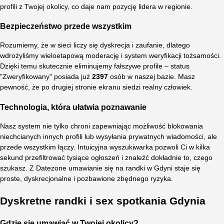
profili z Twojej okolicy, co daje nam pozycję lidera w regionie.
Bezpieczeństwo przede wszystkim
Rozumiemy, że w sieci liczy się dyskrecja i zaufanie, dlatego
wdrożyliśmy wieloetapową moderację i system weryfikacji tożsamości.
Dzięki temu skutecznie eliminujemy fałszywe profile – status
"Zweryfikowany" posiada już
2397
osób w naszej bazie. Masz
pewność, że po drugiej stronie ekranu siedzi realny człowiek.
Technologia, która ułatwia poznawanie
Nasz system nie tylko chroni zapewniając możliwość blokowania
niechcianych innych profili lub wysyłania prywatnych wiadomości, ale
przede wszystkim łączy. Intuicyjna wyszukiwarka pozwoli Ci w kilka
sekund przefiltrować tysiące ogłoszeń i znaleźć dokładnie to, czego
szukasz. Z Datezone umawianie się na randki w Gdyni staje się
proste, dyskrecjonalne i pozbawione zbędnego ryzyka.
Dyskretne randki i sex spotkania Gdynia
Gdzie się umawiać w Twojej okolicy?