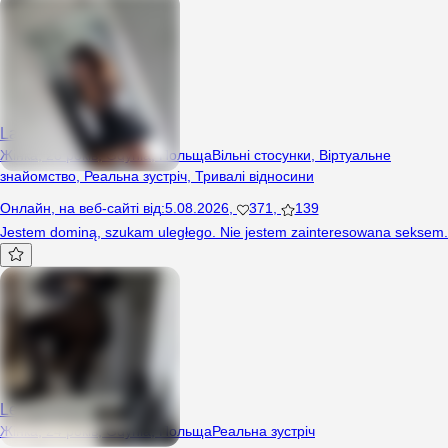
LadyAdel
Жінка, 28 років, Gdynia, Польща
Вільні стосунки
,
Віртуальне
знайомство
,
Реальна зустріч
,
Тривалі відносини
Онлайн
,
на веб-сайті від
:
5.08.2026
,
371
,
139
Jestem dominą, szukam uległego. Nie jestem zainteresowana seksem.
Lenka69
Жінка, 24 років, Gdynia, Польща
Реальна зустріч