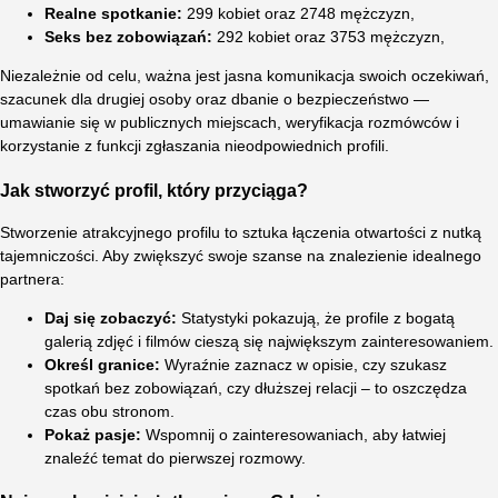
Realne spotkanie:
299 kobiet oraz 2748 mężczyzn,
Seks bez zobowiązań:
292 kobiet oraz 3753 mężczyzn,
Niezależnie od celu, ważna jest jasna komunikacja swoich oczekiwań,
szacunek dla drugiej osoby oraz dbanie o bezpieczeństwo —
umawianie się w publicznych miejscach, weryfikacja rozmówców i
korzystanie z funkcji zgłaszania nieodpowiednich profili.
Jak stworzyć profil, który przyciąga?
Stworzenie atrakcyjnego profilu to sztuka łączenia otwartości z nutką
tajemniczości. Aby zwiększyć swoje szanse na znalezienie idealnego
partnera:
Daj się zobaczyć:
Statystyki pokazują, że profile z bogatą
galerią zdjęć i filmów cieszą się największym zainteresowaniem.
Określ granice:
Wyraźnie zaznacz w opisie, czy szukasz
spotkań bez zobowiązań, czy dłuższej relacji – to oszczędza
czas obu stronom.
Pokaż pasje:
Wspomnij o zainteresowaniach, aby łatwiej
znaleźć temat do pierwszej rozmowy.