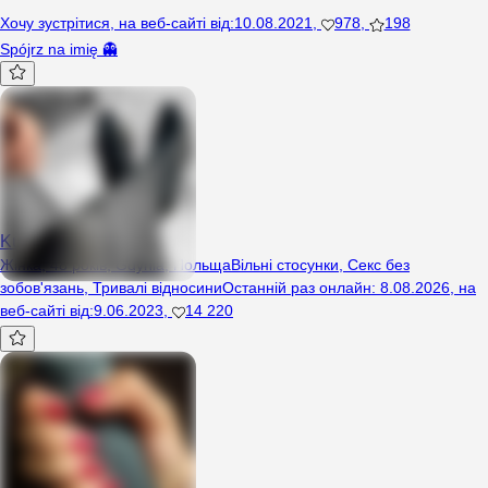
Хочу зустрітися
,
на веб-сайті від
:
10.08.2021
,
978
,
198
Spójrz na imię 👻
Kuleczka11
Жінка, 48 років, Gdynia, Польща
Вільні стосунки
,
Секс без
зобов'язань
,
Тривалі відносини
Останній раз онлайн
:
8.08.2026
,
на
веб-сайті від
:
9.06.2023
,
14 220