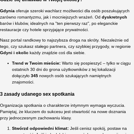
Gdynia
oferuje szeroki wachlarz możliwości dla osób poszukujących
zarówno romantyzmu, jak i mocniejszych wrażeń. Od
dyskretnych
barów i klubów, idealnych na "ten pierwszy raz", po eleganckie
restauracje czy hotele sprzyjające prywatności.
Nasz portal randkowy to najszybsza droga na skróty. Niezależnie od
tego, czy szukasz stałego partnera, czy szybkiej przygody, w regionie
Gdyni i okolic
każdy znajdzie coś dla siebie.
Trend w Twoim mieście:
Warto się pospieszyć – tylko w ciągu
ostatnich 30 dni do grona użytkowników z tej lokalizacji
dołączyło
345
nowych osób szukających namiętnych
znajomości.
3 zasady udanego sex spotkania
Organizacja spotkania o charakterze intymnym wymaga wyczucia.
Pamiętaj, że kluczem do sukcesu jest otwartość na nowe doznania
przy jednoczesnym zachowaniu klasy.
Stwórzd odpowiedni klimat:
Jeśli cenisz spokój, postaw na