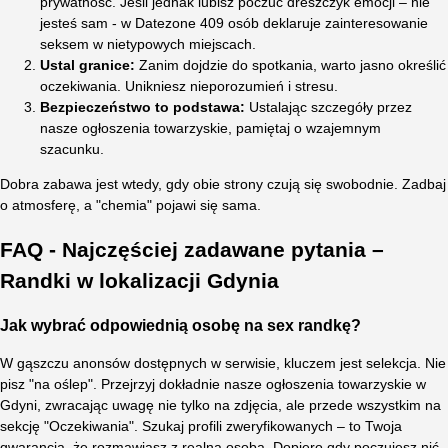
prywatność. Jeśli jednak lubisz poczuć dreszczyk emocji – nie
jesteś sam - w Datezone 409 osób deklaruje zainteresowanie
seksem w nietypowych miejscach.
Ustal granice:
Zanim dojdzie do spotkania, warto jasno określić
oczekiwania. Unikniesz nieporozumień i stresu.
Bezpieczeństwo to podstawa:
Ustalając szczegóły przez
nasze ogłoszenia towarzyskie, pamiętaj o wzajemnym
szacunku.
Dobra zabawa jest wtedy, gdy obie strony czują się swobodnie. Zadbaj
o atmosferę, a "chemia" pojawi się sama.
FAQ - Najczęściej zadawane pytania –
Randki w lokalizacji Gdynia
Jak wybrać odpowiednią osobę na sex randkę?
W gąszczu anonsów dostępnych w serwisie, kluczem jest selekcja. Nie
pisz "na oślep". Przejrzyj dokładnie nasze ogłoszenia towarzyskie w
Gdyni, zwracając uwagę nie tylko na zdjęcia, ale przede wszystkim na
sekcję "Oczekiwania". Szukaj profili zweryfikowanych – to Twoja
gwarancja, że rozmawiasz z realną osobą. Dopiero gdy poczujesz nić