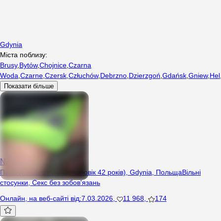
Gdynia
Міста поблизу:
Brusy
,
Bytów
,
Chojnice
,
Czarna
Woda
,
Czarne
,
Czersk
,
Człuchów
,
Debrzno
,
Dzierzgoń
,
Gdańsk
,
Gniew
,
Hel
Показати більше
NAPALONAPARKA666
Пара (Жінка 37 років, Чоловік 42 років), Gdynia, Польща
Вільні
стосунки
,
Секс без зобов'язань
Онлайн
,
на веб-сайті від
:
7.03.2026
,
11 968
,
174