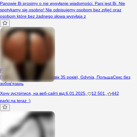
Panowie Bi prosimy o nie wysyłanie wiadomości. Pani jest Bi. Nie
spotykamy się osobno! Nie odpisujemy osobom bez zdjęć oraz
osobom które bez żadnego słowa wysyłają z
PatrycjaMarcin
Пара (Жінка 34 років, Чоловік 35 років), Gdynia, Польща
Секс без
зобов'язань
Хочу зустрітися
,
на веб-сайті від
:
6.01.2025
,
12 501
,
442
parki na teraz :)