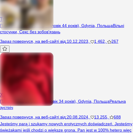
TrojmiastoPL
Пара (Чоловік 35 років, Чоловік 44 років), Gdynia, Польща
Вільні
стосунки
,
Секс без зобов'язань
Зараз повернуся
,
на веб-сайті від
:
10.12.2023
,
1 462
,
267
Xaszika
Пара (Жінка 29 років, Чоловік 34 років), Gdynia, Польща
Реальна
зустріч
Зараз повернуся
,
на веб-сайті від
:
20.08.2024
,
13 255
,
688
Jesteśmy parą i szukamy nowych erotycznych doświadczeń. Jesteśmy
świeżakami jeśli chodzi o większe grona. Pan jest w 100% hetero więc