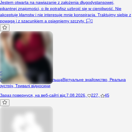
Jestem otwarta na nawiązanie z założenia długodystansowej,
pikantnej znajomości, o ile potrafisz uzbroić się w cierpliwość. Nie
akceptuję kłamstw i nie interesuje mnie konspiracja. Traktujmy siebie z
powagą i z szacunkiem a osiągniemy szczyty. 🏳️‍⚧️
Swawolna
Жінка, 26 років, Gdynia, Польща
Віртуальне знайомство
,
Реальна
зустріч
,
Тривалі відносини
Зараз повернуся
,
на веб-сайті від
:
7.08.2026
,
227
,
45