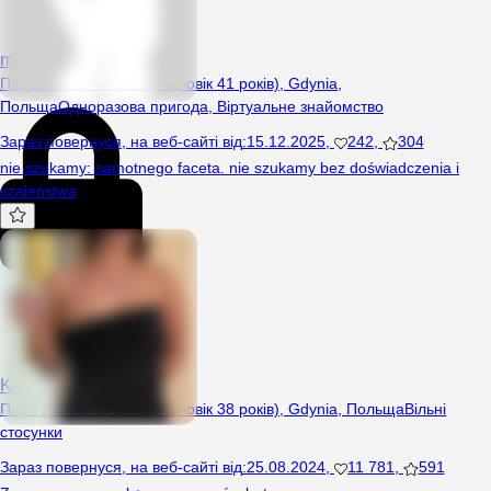
milybull
Пара (Жінка 44 років, Чоловік 41 років), Gdynia,
Польща
Одноразова пригода
,
Віртуальне знайомство
Зараз повернуся
,
на веб-сайті від
:
15.12.2025
,
242
,
304
nie szukamy: samotnego faceta. nie szukamy bez doświadczenia i
szaleństwa
Kamikamka
Пара (Жінка 37 років, Чоловік 38 років), Gdynia, Польща
Вільні
стосунки
Зараз повернуся
,
на веб-сайті від
:
25.08.2024
,
11 781
,
591