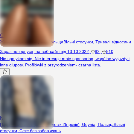
Clearance
Жінка, 36 років, Gdynia, Польща
Вільні стосунки
,
Тривалі відносини
Зараз повернуся
,
на веб-сайті від
:
13.10.2022
,
82
,
510
Nie spotykam się. Nie interesuje mnie sponsoring, wspólne wyjazdy i
inne głupoty. Profilówki z przyrodzeniem- czarna lista.
Naszadwojka
Пара (Чоловік 25 років, Чоловік 25 років), Gdynia, Польща
Вільні
стосунки
,
Секс без зобов'язань