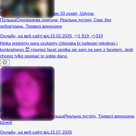
Arrrrrara
Пара (Жінка 35 років, Чоловік 33 років), Gdynia,
Польща
Одноразова пригода
,
Реальна зустріч
,
Секс без
зобов'язань
,
Тривалі відносини
Онлайн
,
на веб-сайті від
:
15.02.2026
,
1 819
,
333
Hejka jesteśmy parą szukamy chłopaka bi najlepiej młodego i
konkretnego 😈 również facet spotka się sam na sam z facetem. Jeśli
chcesz tylko popisać to sobie daruj.
l3a
Жінка, 36 років, Gdynia, Польща
Реальна зустріч
,
Тривалі відносини
,
Шлюб
Онлайн
,
на веб-сайті від
:
15.07.2026