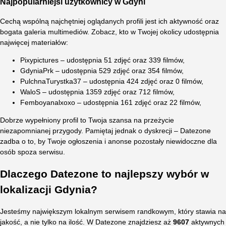
Najpopularniejsi użytkownicy w Gdyni
Cechą wspólną najchętniej oglądanych profili jest ich aktywność oraz
bogata galeria multimediów. Zobacz, kto w Twojej okolicy udostępnia
najwięcej materiałów:
Pixypictures – udostępnia 51 zdjęć oraz 339 filmów,
GdyniaPrk – udostępnia 529 zdjęć oraz 354 filmów,
PulchnaTurystka37 – udostępnia 424 zdjęć oraz 0 filmów,
WaloS – udostępnia 1359 zdjęć oraz 712 filmów,
Femboyanalxoxo – udostępnia 161 zdjęć oraz 22 filmów,
Dobrze wypełniony profil to Twoja szansa na przeżycie
niezapomnianej przygody. Pamiętaj jednak o dyskrecji – Datezone
zadba o to, by Twoje ogłoszenia i anonse pozostały niewidoczne dla
osób spoza serwisu.
Dlaczego Datezone to najlepszy wybór w
lokalizacji Gdynia?
Jesteśmy największym lokalnym serwisem randkowym, który stawia na
jakość, a nie tylko na ilość. W Datezone znajdziesz aż
9607
aktywnych