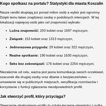
Kogo spotkasz na portalu? Statystyki dla miasta Koszalin
Nasze randki skupiają już ponad milion osób a wybór jest ogromny.
Dzięki temu łatwo znajdziesz osobę o podobnych intencjach. W tej
lokalizacji najwięcej osób jako cel znajomości wybrało:
Luźna znajomość:
203 kobiet oraz 1697 mężczyzn,
Związek:
153 kobiet oraz 1313 mężczyzn,
Jednorazowa przygoda:
29 kobiet oraz 322 mężczyzn,
Realne spotkanie:
190 kobiet oraz 1630 mężczyzn,
Seks bez zobowiązań:
176 kobiet oraz 2254 mężczyzn,
Niezależnie od celu, ważna jest jasna komunikacja swoich oczekiwań,
szacunek dla drugiej osoby oraz dbanie o bezpieczeństwo —
umawianie się w publicznych miejscach, weryfikacja rozmówców i
korzystanie z funkcji zgłaszania nieodpowiednich profili.
Jak stworzyć profil, który przyciąga?
Stworzenie atrakcyjnego profilu to sztuka łączenia otwartości z nutką