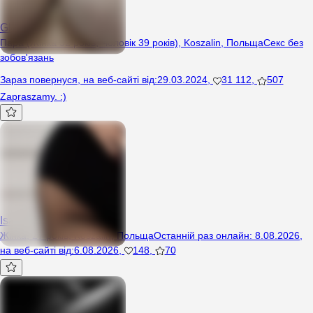
GlodniAdrenaliny
Пара (Жінка 32 років, Чоловік 39 років), Koszalin, Польща
Секс без
зобов'язань
Зараз повернуся
,
на веб-сайті від
:
29.03.2024
,
31 112
,
507
Zapraszamy. :)
Isaa
Жінка, 27 років, Koszalin, Польща
Останній раз онлайн
:
8.08.2026
,
на веб-сайті від
:
6.08.2026
,
148
,
70