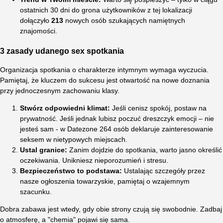
ostatnich 30 dni do grona użytkowników z tej lokalizacji
dołączyło
213
nowych osób szukających namiętnych
znajomości.
3 zasady udanego sex spotkania
Organizacja spotkania o charakterze intymnym wymaga wyczucia.
Pamiętaj, że kluczem do sukcesu jest otwartość na nowe doznania
przy jednoczesnym zachowaniu klasy.
Stwórz odpowiedni klimat:
Jeśli cenisz spokój, postaw na
prywatność. Jeśli jednak lubisz poczuć dreszczyk emocji – nie
jesteś sam - w Datezone 264 osób deklaruje zainteresowanie
seksem w nietypowych miejscach.
Ustal granice:
Zanim dojdzie do spotkania, warto jasno określić
oczekiwania. Unikniesz nieporozumień i stresu.
Bezpieczeństwo to podstawa:
Ustalając szczegóły przez
nasze ogłoszenia towarzyskie, pamiętaj o wzajemnym
szacunku.
Dobra zabawa jest wtedy, gdy obie strony czują się swobodnie. Zadbaj
o atmosferę, a "chemia" pojawi się sama.