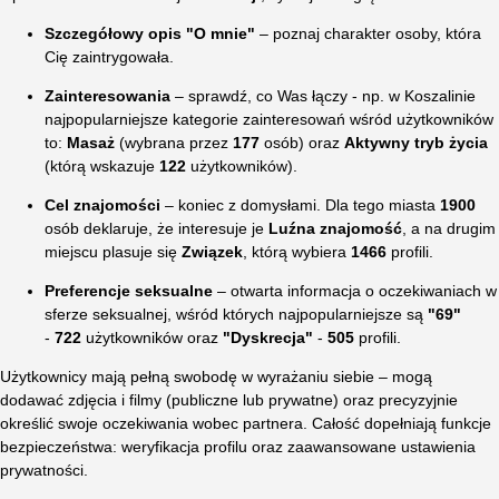
Szczegółowy opis "O mnie"
– poznaj charakter osoby, która
Cię zaintrygowała.
Zainteresowania
– sprawdź, co Was łączy - np. w Koszalinie
najpopularniejsze kategorie zainteresowań wśród użytkowników
to:
Masaż
(wybrana przez
177
osób) oraz
Aktywny tryb życia
(którą wskazuje
122
użytkowników).
Cel znajomości
– koniec z domysłami. Dla tego miasta
1900
osób deklaruje, że interesuje je
Luźna znajomość
, a na drugim
miejscu plasuje się
Związek
, którą wybiera
1466
profili.
Preferencje seksualne
– otwarta informacja o oczekiwaniach w
sferze seksualnej, wśród których najpopularniejsze są
"69"
-
722
użytkowników oraz
"Dyskrecja"
-
505
profili.
Użytkownicy mają pełną swobodę w wyrażaniu siebie – mogą
dodawać zdjęcia i filmy (publiczne lub prywatne) oraz precyzyjnie
określić swoje oczekiwania wobec partnera. Całość dopełniają funkcje
bezpieczeństwa: weryfikacja profilu oraz zaawansowane ustawienia
prywatności.