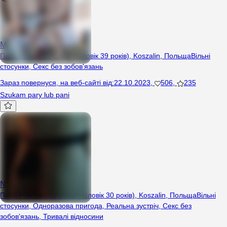
Mlodzi3036
Пара (Жінка 36 років, Чоловік 39 років), Koszalin, Польща
Вільні
стосунки
,
Секс без зобов'язань
Зараз повернуся
,
на веб-сайті від
:
22.10.2023
,
506
,
235
Szukam pary lub pani
Nas2nas2
Пара (Чоловік 38 років, Чоловік 30 років), Koszalin, Польща
Вільні
стосунки
,
Одноразова пригода
,
Реальна зустріч
,
Секс без
зобов'язань
,
Тривалі відносини