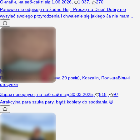
Онлайн
,
на веб-сайті від
:
1.06.2026
,
1 037
,
270
Panowie nie odpisuje na żadne Hej . Proszę na Dzień Dobry nie
wysyłać swoiego przyrodzenia i chwalenie się jakiego Ja nie mam ..
Msmrmee
Пара (Чоловік 39 років, Жінка 29 років), Koszalin, Польща
Вільні
стосунки
Зараз повернуся
,
на веб-сайті від
:
30.03.2025
,
818
,
97
Atrakcyjna para szuka pary, bądź kobiety do spotkania 😋