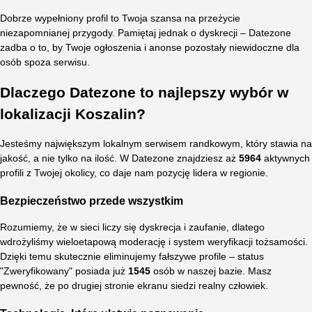
Dobrze wypełniony profil to Twoja szansa na przeżycie
niezapomnianej przygody. Pamiętaj jednak o dyskrecji – Datezone
zadba o to, by Twoje ogłoszenia i anonse pozostały niewidoczne dla
osób spoza serwisu.
Dlaczego Datezone to najlepszy wybór w
lokalizacji Koszalin?
Jesteśmy największym lokalnym serwisem randkowym, który stawia na
jakość, a nie tylko na ilość. W Datezone znajdziesz aż
5964
aktywnych
profili z Twojej okolicy, co daje nam pozycję lidera w regionie.
Bezpieczeństwo przede wszystkim
Rozumiemy, że w sieci liczy się dyskrecja i zaufanie, dlatego
wdrożyliśmy wieloetapową moderację i system weryfikacji tożsamości.
Dzięki temu skutecznie eliminujemy fałszywe profile – status
"Zweryfikowany" posiada już
1545
osób w naszej bazie. Masz
pewność, że po drugiej stronie ekranu siedzi realny człowiek.