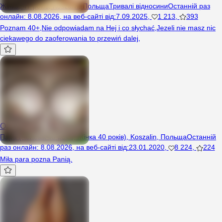
Жінка, 47 років, Koszalin, Польща
Тривалі відносини
Останній раз
онлайн
:
8.08.2026
,
на веб-сайті від
:
7.09.2025
,
1 213
,
393
Poznam 40+,Nie odpowiadam na Hej i co słychać,Jezeli nie masz nic
ciekawego do zaoferowania to przewiń dalej,
Oni3440
Пара (Чоловік 48 років, Жінка 40 років), Koszalin, Польща
Останній
раз онлайн
:
8.08.2026
,
на веб-сайті від
:
23.01.2020
,
8 224
,
224
Miła para pozna Panią.