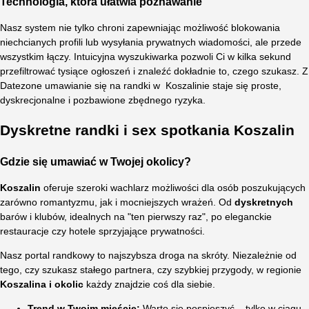
Technologia, która ułatwia poznawanie
Nasz system nie tylko chroni zapewniając możliwość blokowania
niechcianych profili lub wysyłania prywatnych wiadomości, ale przede
wszystkim łączy. Intuicyjna wyszukiwarka pozwoli Ci w kilka sekund
przefiltrować tysiące ogłoszeń i znaleźć dokładnie to, czego szukasz. Z
Datezone umawianie się na randki w Koszalinie staje się proste,
dyskrecjonalne i pozbawione zbędnego ryzyka.
Dyskretne randki i sex spotkania Koszalin
Gdzie się umawiać w Twojej okolicy?
Koszalin
oferuje szeroki wachlarz możliwości dla osób poszukujących
zarówno romantyzmu, jak i mocniejszych wrażeń. Od
dyskretnych
barów i klubów, idealnych na "ten pierwszy raz", po eleganckie
restauracje czy hotele sprzyjające prywatności.
Nasz portal randkowy to najszybsza droga na skróty. Niezależnie od
tego, czy szukasz stałego partnera, czy szybkiej przygody, w regionie
Koszalina i okolic
każdy znajdzie coś dla siebie.
Trend w Twoim mieście:
Warto się pospieszyć – tylko w ciągu