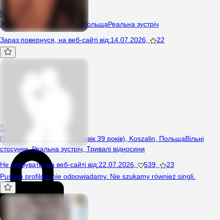
Napalona500
Жінка, 36 років, Koszalin, Польща
Реальна зустріч
Зараз повернуся
,
на веб-сайті від
:
14.07.2026
,
22
SuperFajni666
Пара (Жінка 39 років, Чоловік 39 років), Koszalin, Польща
Вільні
стосунки
,
Реальна зустріч
,
Тривалі відносини
Не турбувати
,
на веб-сайті від
:
22.07.2026
,
539
,
23
Pustym profilom nie odpowiadamy. Nie szukamy również singli.