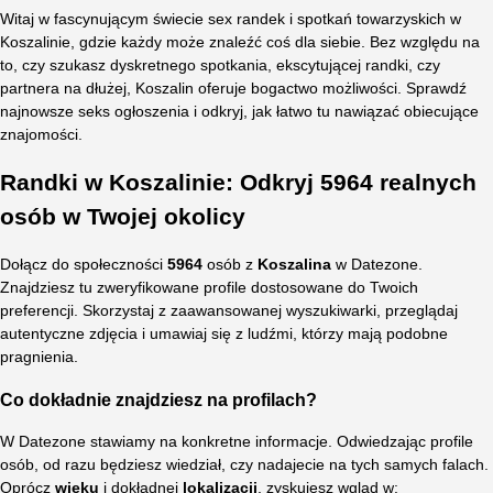
Witaj w fascynującym świecie sex randek i spotkań towarzyskich w
Koszalinie, gdzie każdy może znaleźć coś dla siebie. Bez względu na
to, czy szukasz dyskretnego spotkania, ekscytującej randki, czy
partnera na dłużej, Koszalin oferuje bogactwo możliwości. Sprawdź
najnowsze seks ogłoszenia i odkryj, jak łatwo tu nawiązać obiecujące
znajomości.
Randki w Koszalinie: Odkryj 5964 realnych
osób w Twojej okolicy
Dołącz do społeczności
5964
osób z
Koszalina
w Datezone.
Znajdziesz tu zweryfikowane profile dostosowane do Twoich
preferencji. Skorzystaj z zaawansowanej wyszukiwarki, przeglądaj
autentyczne zdjęcia i umawiaj się z ludźmi, którzy mają podobne
pragnienia.
Co dokładnie znajdziesz na profilach?
W Datezone stawiamy na konkretne informacje. Odwiedzając profile
osób, od razu będziesz wiedział, czy nadajecie na tych samych falach.
Oprócz
wieku
i dokładnej
lokalizacji
, zyskujesz wgląd w: