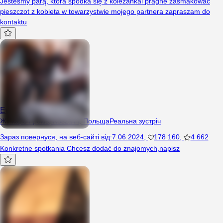
Jesteśmy parą, która spodka się z kolezankai pragne zasmakować
pieszczot z kobieta w towarzystwie mojego partnera zapraszam do
kontaktu
Ewaaa
Жінка, 34 років, Koszalin, Польща
Реальна зустріч
Зараз повернуся
,
на веб-сайті від
:
7.06.2024
,
178 160
,
4 662
Konkretne spotkania Chcesz dodać do znajomych,napisz