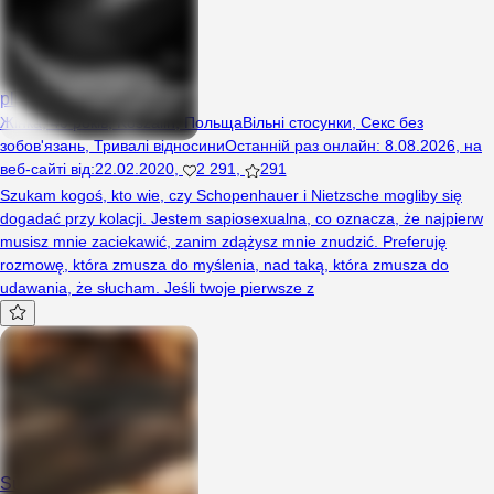
plussizebeauty
Жінка, 40 років, Koszalin, Польща
Вільні стосунки
,
Секс без
зобов'язань
,
Тривалі відносини
Останній раз онлайн
:
8.08.2026
,
на
веб-сайті від
:
22.02.2020
,
2 291
,
291
Szukam kogoś, kto wie, czy Schopenhauer i Nietzsche mogliby się
dogadać przy kolacji. Jestem sapiosexualna, co oznacza, że najpierw
musisz mnie zaciekawić, zanim zdążysz mnie znudzić. Preferuję
rozmowę, która zmusza do myślenia, nad taką, która zmusza do
udawania, że słucham. Jeśli twoje pierwsze z
Su78