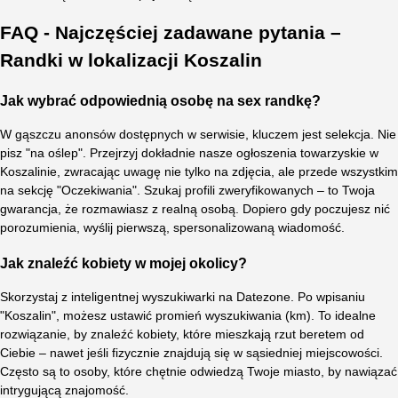
FAQ - Najczęściej zadawane pytania –
Randki w lokalizacji Koszalin
Jak wybrać odpowiednią osobę na sex randkę?
W gąszczu anonsów dostępnych w serwisie, kluczem jest selekcja. Nie
pisz "na oślep". Przejrzyj dokładnie nasze ogłoszenia towarzyskie w
Koszalinie, zwracając uwagę nie tylko na zdjęcia, ale przede wszystkim
na sekcję "Oczekiwania". Szukaj profili zweryfikowanych – to Twoja
gwarancja, że rozmawiasz z realną osobą. Dopiero gdy poczujesz nić
porozumienia, wyślij pierwszą, spersonalizowaną wiadomość.
Jak znaleźć kobiety w mojej okolicy?
Skorzystaj z inteligentnej wyszukiwarki na Datezone. Po wpisaniu
"Koszalin", możesz ustawić promień wyszukiwania (km). To idealne
rozwiązanie, by znaleźć kobiety, które mieszkają rzut beretem od
Ciebie – nawet jeśli fizycznie znajdują się w sąsiedniej miejscowości.
Często są to osoby, które chętnie odwiedzą Twoje miasto, by nawiązać
intrygującą znajomość.