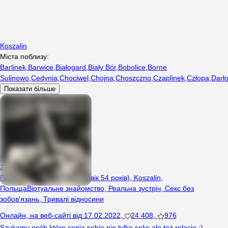
Koszalin
Міста поблизу:
Barlinek
,
Barwice
,
Białogard
,
Biały Bór
,
Bobolice
,
Borne
Sulinowo
,
Cedynia
,
Chociwel
,
Chojna
,
Choszczno
,
Czaplinek
,
Człopa
,
Darł
Показати більше
zaczadzeni
Пара (Жінка 56 років, Чоловік 54 років), Koszalin,
Польща
Віртуальне знайомство
,
Реальна зустріч
,
Секс без
зобов'язань
,
Тривалі відносини
Онлайн
,
на веб-сайті від
:
17.02.2022
,
24 408
,
976
Szukamy osób które cenią sobie nie tylko seks ale też relacje :)