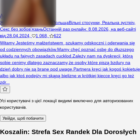
Agnerr80
Жінка, 46 років, Koszalin, Польща
Вільні стосунки
,
Реальна зустріч
,
Секс без зобов'язань
Останній раз онлайн
:
8.08.2026
,
на веб-сайті
від
:
28.04.2024
,
1 068
,
622
Witamy Jesteśmy małżeństwem ,szukamy odskoczni i oderwania się
od codziennych obowiązkòw.Mamy chęć poznać osbę do dłuzszego
układu na fajnych zasadach cucklod.Zależy nam na dyskrecji ,ktòrą
sobie cenimy dlatego zaznaczamy,że osoby które piszą bzdury na
dzień dobry nie są brane pod uwagę.Partnera kręci jak kogoś kokietuje
albo jak ktoś podejży mi skąpą bielizne w kròtkiej kiecce kręci go też
zdr...
Усі користувачі з цієї локації видимі виключно для авторизованих
користувачів.
Увійди, щоб побачити
Koszalin: Strefa Sex Randek Dla Dorosłych