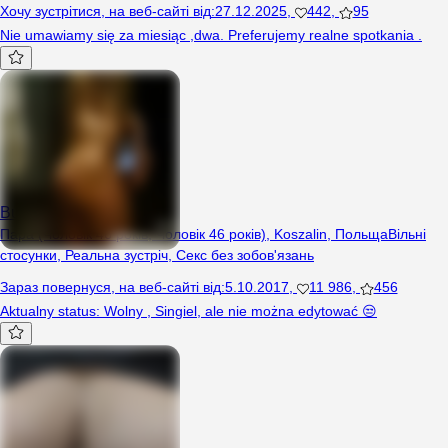
Хочу зустрітися
,
на веб-сайті від
:
27.12.2025
,
442
,
95
Nie umawiamy się za miesiąc ,dwa. Preferujemy realne spotkania .
Bueno
Пара (Чоловік 46 років, Чоловік 46 років), Koszalin, Польща
Вільні
стосунки
,
Реальна зустріч
,
Секс без зобов'язань
Зараз повернуся
,
на веб-сайті від
:
5.10.2017
,
11 986
,
456
Aktualny status: Wolny , Singiel, ale nie można edytować 😒