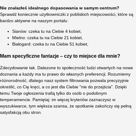
Nie znalazłeś idealnego dopasowania w samym centrum?
Sprawdź koniecznie użytkowniczki z pobliskich miejscowości, które są
bardzo aktywne na naszym portalu:
Sianów: czeka tu na Ciebie 4 kobiet,
Mielno: czeka tu na Ciebie 21 kobiet,
Białogard: czeka tu na Ciebie 51 kobiet,
Mam specyficzne fantazje – czy to miejsce dla mnie?
Zdecydowanie tak. Datezone to społeczność ludzi otwartych na nowe
doznania a każdy ma tu prawo do własnych preferencji. Rozumiemy
różnorodność, dlatego nasz system filtrowania pozwala precyzyjnie
określić, co Cię kręci, a co jest dla Ciebie "nie do przejścia". Dzięki
temu Twoje ogłoszenia trafią tylko do osób o podobnym
temperamencie. Pamiętaj: im więcej kryteriów zaznaczysz w
wyszukiwarce, tym większa szansa, że spotkanie zakończy się pełną
satysfakcją obu stron.