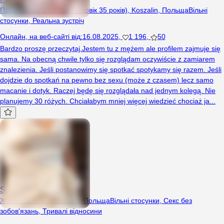
Пара (Жінка 27 років, Чоловік 35 років), Koszalin, Польща
Вільні
стосунки
,
Реальна зустріч
Онлайн
,
на веб-сайті від
:
16.08.2025
,
1 196
,
50
Bardzo proszę przeczytaj.Jestem tu z mężem ale profilem zajmuje się
sama. Na obecną chwile tylko się rozglądam oczywiście z zamiarem
znalezienia. Jeśli postanowimy się spotkać spotykamy się razem. Jeśli
dojdzie do spotkań na pewno bez sexu (może z czasem) lecz samo
macanie i dotyk. Raczej będę się rozglądała nad jednym kolegą. Nie
planujemy 30 różych. Chciałabym mniej więcej wiedzieć chociaż ja...
SexiKaska
Жінка, 45 років, Koszalin, Польща
Вільні стосунки
,
Секс без
зобов'язань
,
Тривалі відносини