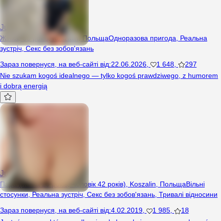
Julka791
Жінка, 35 років, Koszalin, Польща
Одноразова пригода
,
Реальна
зустріч
,
Секс без зобов'язань
Зараз повернуся
,
на веб-сайті від
:
22.06.2026
,
1 648
,
297
Nie szukam kogoś idealnego — tylko kogoś prawdziwego, z humorem
i dobrą energią
JulciaiMisiek
Пара (Жінка 29 років, Чоловік 42 років), Koszalin, Польща
Вільні
стосунки
,
Реальна зустріч
,
Секс без зобов'язань
,
Тривалі відносини
Зараз повернуся
,
на веб-сайті від
:
4.02.2019
,
1 985
,
18