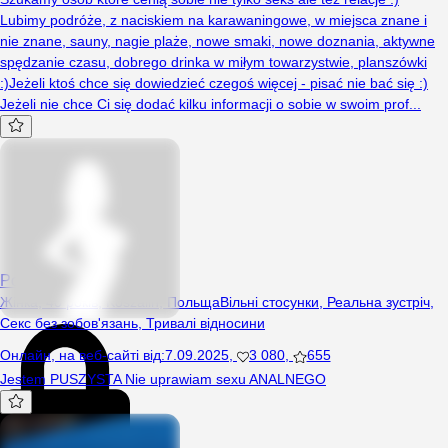
Lubimy podróże, z naciskiem na karawaningowe, w miejsca znane i
nie znane, sauny, nagie plaże, nowe smaki, nowe doznania, aktywne
spędzanie czasu, dobrego drinka w miłym towarzystwie, planszówki
:)Jeżeli ktoś chce się dowiedzieć czegoś więcej - pisać nie bać się :)
Jeżeli nie chce Ci się dodać kilku informacji o sobie w swoim prof...
PorzadnaAgata
Жінка, 40 років, Koszalin, Польща
Вільні стосунки
,
Реальна зустріч
,
Секс без зобов'язань
,
Тривалі відносини
Онлайн
,
на веб-сайті від
:
7.09.2025
,
3 080
,
655
Jestem PUSZYSTA Nie uprawiam sexu ANALNEGO