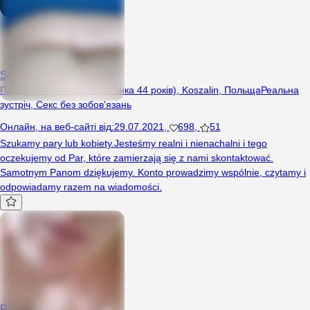
Slowienkowo
Пара (Чоловік 46 років, Жінка 44 років), Koszalin, Польща
Реальна
зустріч
,
Секс без зобов'язань
Онлайн
,
на веб-сайті від
:
29.07.2021
,
698
,
51
Szukamy pary lub kobiety.Jesteśmy realni i nienachalni i tego
oczekujemy od Par, które zamierzają się z nami skontaktować.
Samotnym Panom dziękujemy. Konto prowadzimy wspólnie, czytamy i
odpowiadamy razem na wiadomości.
ParaSamaNieWiem