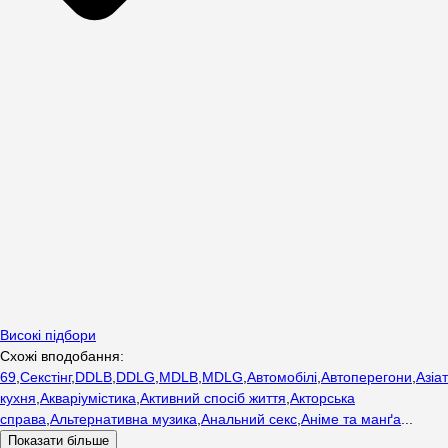
Високі підбори
Схожі вподобання:
69
,
Cекстінг
,
DDLB
,
DDLG
,
MDLB
,
MDLG
,
Автомобілі
,
Автоперегони
,
Азіа
кухня
,
Акваріумістика
,
Активний спосіб життя
,
Акторська
справа
,
Альтернативна музика
,
Анальний секс
,
Аніме та манґа
...
Показати більше