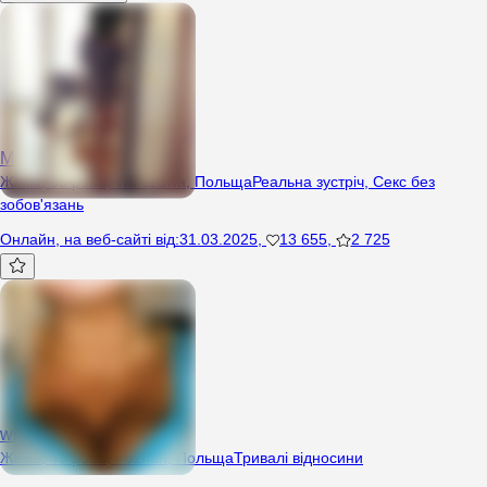
Monikahqto
Жінка, 35 років, Warszawa, Польща
Реальна зустріч
,
Секс без
зобов'язань
Онлайн
,
на веб-сайті від
:
31.03.2025
,
13 655
,
2 725
witch666
Жінка, 43 років, Poznań, Польща
Тривалі відносини