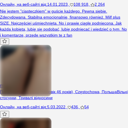
Онлайн
,
на веб-сайті від
:
14.01.2023
,
108 918
,
2 264
Nie jestem "ciasteczkiem" w guście każdego. Pewna siebie.
Zdecydowana. Stabilna emocjonalnie, finansowo również. Milf plus
SIZE. Najczęściej uśmiechnięta. No i prawie ciągle podniecona. Jak
każda kobieta, lubię się podobać, lubię podniecać i wiedzieć o tym. No
i komentarze, przede wszystkim te z fan
malz08
Пара (Жінка 46 років, Чоловік 46 років), Częstochowa, Польща
Вільні
стосунки
,
Тривалі відносини
Онлайн
,
на веб-сайті від
:
5.03.2022
,
436
,
54