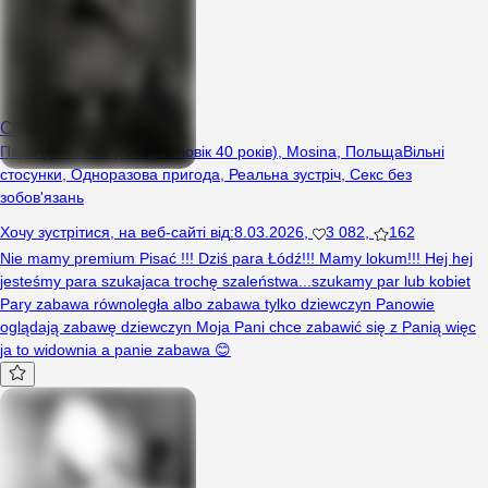
Chcemyzaszalec2
Пара (Жінка 35 років, Чоловік 40 років), Mosina, Польща
Вільні
стосунки
,
Одноразова пригода
,
Реальна зустріч
,
Секс без
зобов'язань
Хочу зустрітися
,
на веб-сайті від
:
8.03.2026
,
3 082
,
162
Nie mamy premium Pisać !!! Dziś para Łódź!!! Mamy lokum!!! Hej hej
jesteśmy para szukajaca trochę szaleństwa...szukamy par lub kobiet
Pary zabawa równoległa albo zabawa tylko dziewczyn Panowie
oglądają zabawę dziewczyn Moja Pani chce zabawić się z Panią więc
ja to widownia a panie zabawa 😊