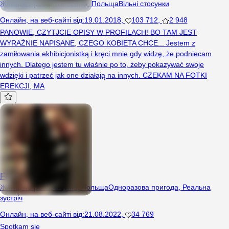
Жінка, 47 років, Warszawa, Польща
Вільні стосунки
Онлайн
,
на веб-сайті від
:
19.01.2018
,
103 712
,
2 948
PANOWIE, CZYTJCIE OPISY W PROFILACH! BO TAM JEST
WYRAŹNIE NAPISANE, CZEGO KOBIETA CHCE... Jestem z
zamiłowania ekhibicjonistką i kręci mnie gdy widzę, że podniecam
innych. Dlatego jestem tu właśnie po to, żeby pokazywać swoje
wdzięki i patrzeć jak one działają na innych. CZEKAM NA FOTKI
EREKCJI, MA
Fajnadupka
Жінка, 45 років, Gdynia, Польща
Одноразова пригода
,
Реальна
зустріч
Онлайн
,
на веб-сайті від
:
21.08.2022
,
34 769
Spotkam się