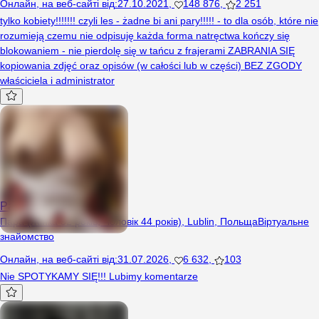
Онлайн
,
на веб-сайті від
:
27.10.2021
,
148 876
,
2 251
tylko kobiety!!!!!!! czyli les - żadne bi ani pary!!!!! - to dla osób, które nie
rozumieją czemu nie odpisuję każda forma natręctwa kończy się
blokowaniem - nie pierdolę się w tańcu z frajerami ZABRANIA SIĘ
kopiowania zdjęć oraz opisów (w całości lub w części) BEZ ZGODY
właściciela i administrator
Para4244lublin
Пара (Жінка 32 років, Чоловік 44 років), Lublin, Польща
Віртуальне
знайомство
Онлайн
,
на веб-сайті від
:
31.07.2026
,
6 632
,
103
Nie SPOTYKAMY SIĘ!!! Lubimy komentarze