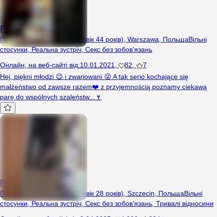
PyzKlu
Пара (Жінка 41 років, Чоловік 44 років), Warszawa, Польща
Вільні
стосунки
,
Реальна зустріч
,
Секс без зобов'язань
Онлайн
,
на веб-сайті від
:
10.01.2021
,
82
,
7
Hej, piękni młodzi 😉 i zwariowani 😜 A tak serio kochające się
małżeństwo od zawsze razem❤️ z przyjemnością poznamy ciekawą
parę do wspólnych szaleństw...🍷
PiMFajni
Пара (Жінка 28 років, Чоловік 28 років), Szczecin, Польща
Вільні
стосунки
,
Реальна зустріч
,
Секс без зобов'язань
,
Тривалі відносини