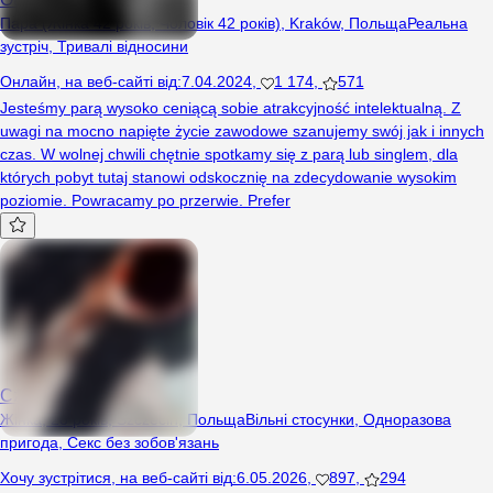
Пара (Жінка 42 років, Чоловік 42 років), Kraków, Польща
Реальна
зустріч
,
Тривалі відносини
Онлайн
,
на веб-сайті від
:
7.04.2024
,
1 174
,
571
Jesteśmy parą wysoko ceniącą sobie atrakcyjność intelektualną. Z
uwagi na mocno napięte życie zawodowe szanujemy swój jak i innych
czas. W wolnej chwili chętnie spotkamy się z parą lub singlem, dla
których pobyt tutaj stanowi odskocznię na zdecydowanie wysokim
poziomie. Powracamy po przerwie. Prefer
Czarnullka
Жінка, 28 років, Szczecin, Польща
Вільні стосунки
,
Одноразова
пригода
,
Секс без зобов'язань
Хочу зустрітися
,
на веб-сайті від
:
6.05.2026
,
897
,
294