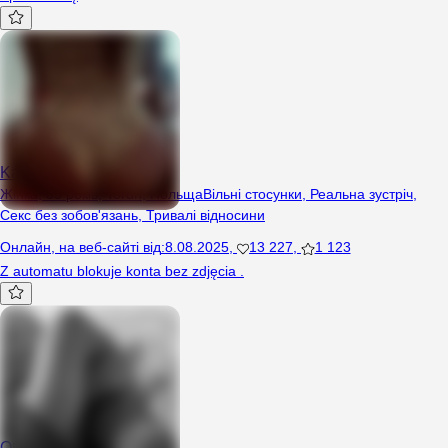
KarolinaMichaOni
Жінка, 35 років, Toruń, Польща
Вільні стосунки
,
Реальна зустріч
,
Секс без зобов'язань
,
Тривалі відносини
Онлайн
,
на веб-сайті від
:
8.08.2025
,
13 227
,
1 123
Z automatu blokuje konta bez zdjęcia .
Otwarci24