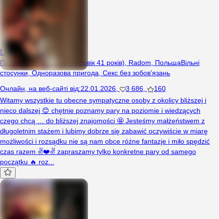
LukiReni
Пара (Жінка 39 років, Чоловік 41 років), Radom, Польща
Вільні
стосунки
,
Одноразова пригода
,
Секс без зобов'язань
Онлайн
,
на веб-сайті від
:
22.01.2026
,
3 686
,
160
Witamy wszystkie tu obecne sympatyczne osoby z okolicy bliższej i
nieco dalszej 😊 chętnie poznamy pary na poziomie i wiedzących
czego chcą … do bliższej znajomości 🤩 Jesteśmy małżeństwem z
długoletnim stażem i lubimy dobrze się zabawić oczywiście w miarę
możliwości i rozsądku nie są nam obce różne fantazje i miło spędzić
czas razem ✌️❤️✌️ zapraszamy tylko konkretne pary od samego
początku 🔥 roz...