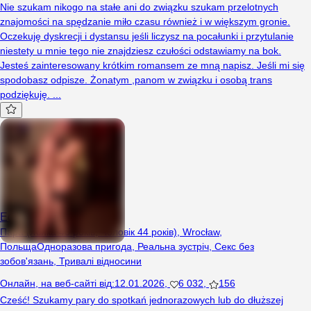
Nie szukam nikogo na stałe ani do związku szukam przelotnych
znajomości na spędzanie miło czasu również i w większym gronie.
Oczekuję dyskrecji i dystansu jeśli liczysz na pocałunki i przytulanie
niestety u mnie tego nie znajdziesz czułości odstawiamy na bok.
Jesteś zainteresowany krótkim romansem ze mną napisz. Jeśli mi się
spodobasz odpisze. Żonatym ,panom w związku i osobą trans
podziękuję. ...
EcstasyNight
Пара (Жінка 40 років, Чоловік 44 років), Wrocław,
Польща
Одноразова пригода
,
Реальна зустріч
,
Секс без
зобов'язань
,
Тривалі відносини
Онлайн
,
на веб-сайті від
:
12.01.2026
,
6 032
,
156
Cześć! Szukamy pary do spotkań jednorazowych lub do dłuższej