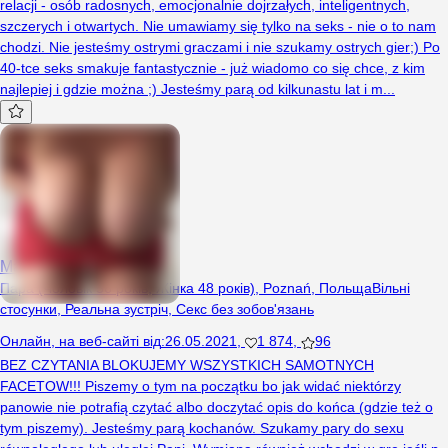
relacji - osób radosnych, emocjonalnie dojrzałych, inteligentnych,
szczerych i otwartych. Nie umawiamy się tylko na seks - nie o to nam
chodzi. Nie jesteśmy ostrymi graczami i nie szukamy ostrych gier;) Po
40-tce seks smakuje fantastycznie - już wiadomo co się chce, z kim
najlepiej i gdzie można ;) Jesteśmy parą od kilkunastu lat i m...
MarkoiKarla
Пара (Чоловік 56 років, Жінка 48 років), Poznań, Польща
Вільні
стосунки
,
Реальна зустріч
,
Секс без зобов'язань
Онлайн
,
на веб-сайті від
:
26.05.2021
,
1 874
,
96
BEZ CZYTANIA BLOKUJEMY WSZYSTKICH SAMOTNYCH
FACETOW!!! Piszemy o tym na początku bo jak widać niektórzy
panowie nie potrafią czytać albo doczytać opis do końca (gdzie też o
tym piszemy). Jesteśmy parą kochanów. Szukamy pary do sexu