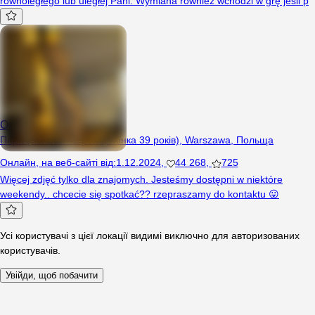
równoległego lub uległej Pani. Wymiana również wchodzi w grę jeśli p
Onionapara
Пара (Чоловік 42 років, Жінка 39 років), Warszawa, Польща
Онлайн
,
на веб-сайті від
:
1.12.2024
,
44 268
,
725
Więcej zdjęć tylko dla znajomych. Jesteśmy dostępni w niektóre
weekendy.. chcecie się spotkać?? rzepraszamy do kontaktu 😛
Усі користувачі з цієї локації видимі виключно для авторизованих
користувачів.
Увійди, щоб побачити