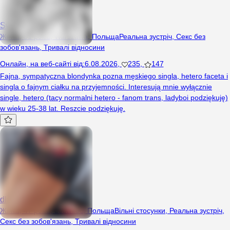
SweetBlondiCake
Жінка, 31 років, Warszawa, Польща
Реальна зустріч
,
Секс без
зобов'язань
,
Тривалі відносини
Онлайн
,
на веб-сайті від
:
6.08.2026
,
235
,
147
Fajna, sympatyczna blondynka pozna męskiego singla, hetero faceta i
singla o fajnym ciałku na przyjemności. Interesują mnie wyłącznie
single, hetero (tacy normalni hetero - fanom trans, ladyboi podziękuję)
w wieku 25-38 lat. Reszcie podziękuję.
dladam
Жінка, 47 років, Lubliniec, Польща
Вільні стосунки
,
Реальна зустріч
,
Секс без зобов'язань
,
Тривалі відносини