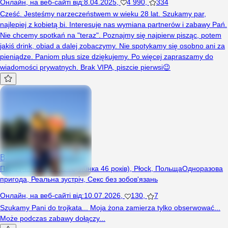
Онлайн
,
на веб-сайті від
:
8.04.2025
,
4 990
,
334
Cześć. Jesteśmy narzeczeństwem w wieku 28 lat. Szukamy par,
najlepiej z kobietą bi. Interesuje nas wymiana partnerów i zabawy Pań.
Nie chcemy spotkań na "teraz". Poznajmy się najpierw pisząc, potem
jakiś drink, obiad a dalej zobaczymy. Nie spotykamy się osobno ani za
pieniądze. Paniom plus size dziękujemy. Po więcej zapraszamy do
wiadomości prywatnych. Brak VIPA, piszcie pierwsi😉
BartekKamila
Пара (Чоловік 38 років, Жінка 46 років), Płock, Польща
Одноразова
пригода
,
Реальна зустріч
,
Секс без зобов'язань
Онлайн
,
на веб-сайті від
:
10.07.2026
,
130
,
7
Szukamy Pani do trojkata... Moja żona zamierza tylko obserwować...
Może podczas zabawy dołączy...