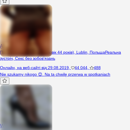
AtrPara
Пара (Жінка 42 років, Чоловік 44 років), Lublin, Польща
Реальна
зустріч
,
Секс без зобов'язань
Онлайн
,
на веб-сайті від
:
29.08.2019
,
44 044
,
488
Nie szukamy nikogo 😊. Na tą chwilę przerwa w spotkaniach
WybrednaBlondyna