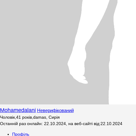
Mohamedalani
Неверифікований
Чоловік
,
41
років
,
damas, Сирія
Останній раз онлайн
:
22.10.2024
,
на веб-сайті від
:
22.10.2024
Профіль