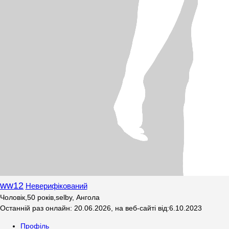
ww12
Неверифікований
Чоловік
,
50
років
,
selby, Ангола
Останній раз онлайн
:
20.06.2026
,
на веб-сайті від
:
6.10.2023
Профіль